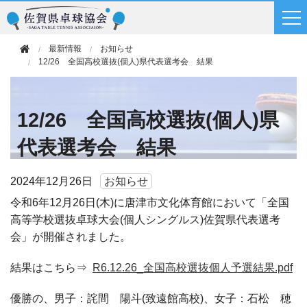
最新情報
お知らせ
12/26 全国高校選抜(個人)県代表選考会 結果
12/26 全国高校選抜(個人)県
代表選考会 結果
2024年
12月26日
お知らせ
令和6年12月26日(木)に唐津市文化体育館において「全国
高等学校選抜卓球大会(個人シングルス)佐賀県代表選考
会」が開催されました。
結果はこちら⇒
R6.12.26_全国高校選抜個人予選結果.pdf
優勝の、男子：詫間 陽斗(致遠館高校)、女子：石松 穂