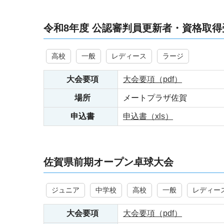
令和8年度 公認審判員更新者・資格取得
高校
一般
レディース
ラージ
大会要項
大会要項（pdf）
場所
メートプラザ佐賀
申込書
申込書（xls）
佐賀県前期オープン卓球大会
ジュニア
中学校
高校
一般
レディー
大会要項
大会要項（pdf）