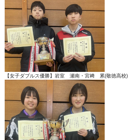
【女子ダブルス優勝】岩室 瀬南・宮﨑 累(敬徳高校)