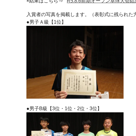
※結果はこちら⇒
R5.8.6前期オープン卓球大会結果
入賞者の写真を掲載します。（表彰式に残られた
●男子Ａ級【1位】
●男子B級【3位・1位・2位・3位】