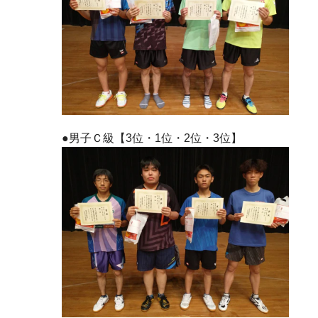
●男子Ｃ級【3位・1位・2位・3位】