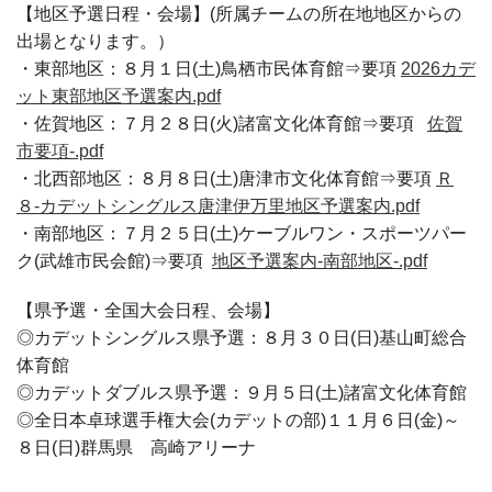
【地区予選日程・会場】(所属チームの所在地地区からの
出場となります。）
・東部地区：８月１日(土)鳥栖市民体育館⇒要項
2026カデ
ット東部地区予選案内.pdf
・佐賀地区：７月２８日(火)諸富文化体育館⇒要項
佐賀
市要項-.pdf
・北西部地区：８月８日(土)唐津市文化体育館⇒要項
Ｒ
８-カデットシングルス唐津伊万里地区予選案内.pdf
・南部地区：７月２５日(土)ケーブルワン・スポーツパー
ク(武雄市民会館)⇒要項
地区予選案内-南部地区-.pdf
【県予選・全国大会日程、会場】
◎カデットシングルス県予選：８月３０日(日)基山町総合
体育館
◎カデットダブルス県予選：９月５日(土)諸富文化体育館
◎全日本卓球選手権大会(カデットの部)１１月６日(金)～
８日(日)群馬県 高崎アリーナ