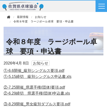
最新情報
お知らせ
令和８年度 ラージボール卓球 要項・申込書
令和８年度 ラージボール卓
球 要項・申込書
2026年
4月 8日
お知らせ
①-6.6開催_級別シングルス要項.pdf
①-5.15締切 級別シングルス申込書.xls
②-7.25開催_県選手権(団体)要項.pdf
②-6.29締切 県選手権(団体)申込書.xls
③-8.29開催_男女級別ダブルス要項.pdf