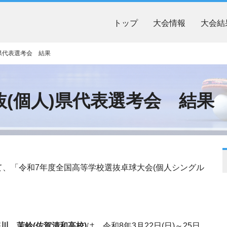
トップ
大会情報
大会結
)県代表選考会 結果
選抜(個人)県代表選考会 結果
いて、「令和7年度全国高等学校選抜卓球大会(個人シングル
川 茉鈴(佐賀清和高校)
は、令和8年3月22日(日)～25日