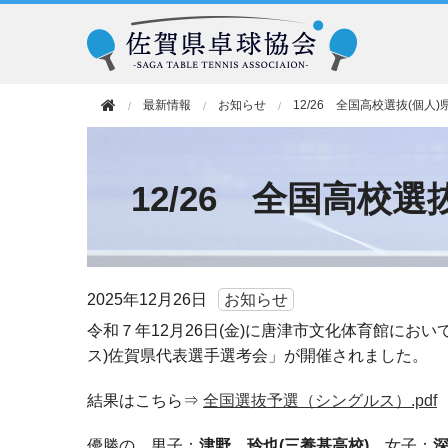
最新情報
お知らせ
12/26 全国高校選抜(個人
12/26 全国高校
2025年
12月26日
お知らせ
令和７年12月26日(金)に唐津市文化体育館にお
ス)佐賀県代表選手選考会」が開催されました。
結果はこちら⇒
全国選抜予選（シングルス）.pdf
優勝の、男子：
津野 玲也(三養基高校)
、女子：
深