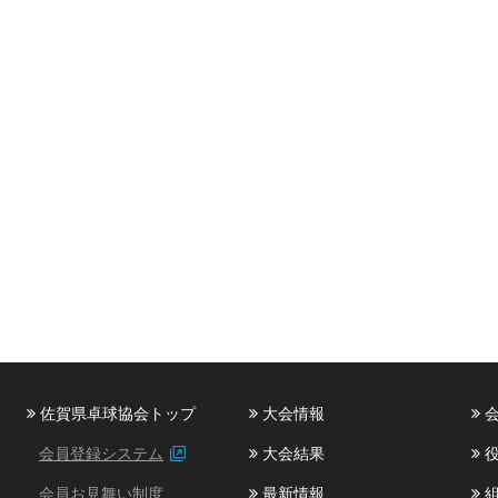
佐賀県卓球協会トップ
大会情報
会
会員登録システム
大会結果
役
会員お見舞い制度
最新情報
組