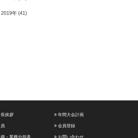
2019年 (41)
長挨拶
年間大会計画
員
会員登録
織・業務分担表
お問い合わせ