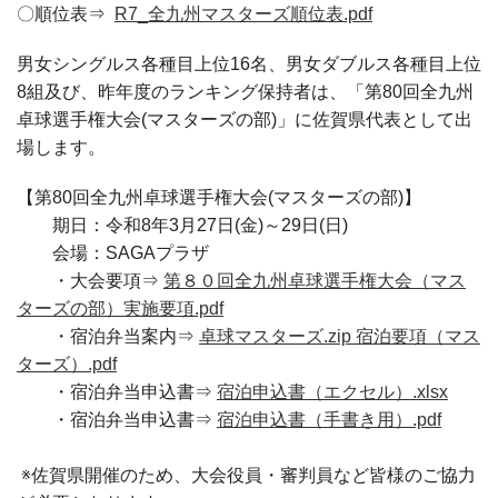
〇順位表⇒
R7_全九州マスターズ順位表.pdf
男女シングルス各種目上位16名、男女ダブルス各種目上位
8組及び、昨年度のランキング保持者は、「第80回全九州
卓球選手権大会(マスターズの部)」に佐賀県代表として出
場します。
【第80回全九州卓球選手権大会(マスターズの部)】
期日：令和8年3月27日(金)～29日(日)
会場：SAGAプラザ
・大会要項⇒
第８０回全九州卓球選手権大会（マス
ターズの部）実施要項.pdf
・宿泊弁当案内⇒
卓球マスターズ.zip
宿泊要項（マス
ターズ）.pdf
・宿泊弁当申込書⇒
宿泊申込書（エクセル）.xlsx
・宿泊弁当申込書⇒
宿泊申込書（手書き用）.pdf
※佐賀県開催のため、大会役員・審判員など皆様のご協力