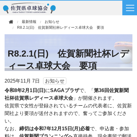
最新情報
お知らせ
R8.2.1(日) 佐賀新聞社杯レディース卓球大会 要項
R8.2.1(日) 佐賀新聞社杯レデ
ィース卓球大会 要項
2025年
11月 7日
お知らせ
令和8年2月1日(日)
に
SAGAプラザ
で、「
第36回佐賀新聞
社杯佐賀県レディース卓球大会
」が開催されます。
佐賀県で女性が登録されているチームの代表者に、佐賀新
聞社より要項が送付されますので、奮ってご参加くださ
い。
なお、
締切は令和7年12月15日(月)必着
で、申込書・参加
料は、
佐賀新聞プランニングへ
直接持参、現金書留で郵送