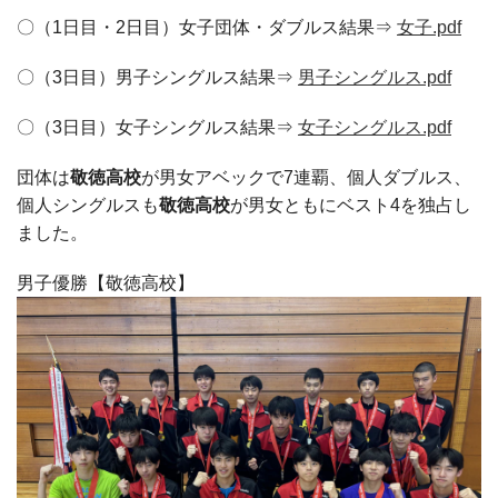
〇（1日目・2日目）女子団体・ダブルス結果⇒
女子.pdf
〇（3日目）男子シングルス結果⇒
男子シングルス.pdf
〇（3日目）女子シングルス結果⇒
女子シングルス.pdf
団体は
敬徳高校
が男女アベックで7連覇、個人ダブルス、
個人シングルスも
敬徳高校
が男女ともにベスト4を独占し
ました。
男子優勝【敬徳高校】