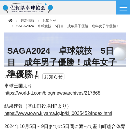
最新情報
お知らせ
SAGA2024 卓球競技 5日目 成年男子優勝！成年女子準優勝！
SAGA2024 卓球競技 5日
目 成年男子優勝！成年女子
準優勝！
2024年
10月10日
お知らせ
卓球王国より
https://world-tt.com/blog/news/archives/217868
結果速報（基山町役場HPより）
https://www.town.kiyama.lg.jp/kiji0035452/index.html
2024年10月5日～9日までの5日間に渡って基山町総合体育