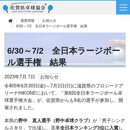
最新情報
お知らせ
6/30～7/2 全日本ラージボール選手権 結果
6/30～7/2 全日本ラージボー
ル選手権 結果
2023年
7月 7日
お知らせ
令和5年6月30日(金)～7月2日(日)に滋賀県のプロシードア
リーナHIKONEにおいて、「第6回全日本ラージボール卓
球選手権大会」が、佐賀県からも9名の選手が参加し、開
催されました。
本県の
野中 直人選手（野中卓球クラブ）
が「男子シング
ルス８０」で出場し、見事
全日本ランキング3位に入賞
し