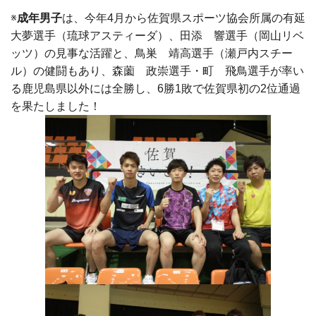
※
成年男子
は、今年4月から佐賀県スポーツ協会所属の有延
大夢選手（琉球アスティーダ）、田添 響選手（岡山リベ
ッツ）の見事な活躍と、鳥巣 靖高選手（瀬戸内スチー
ル）の健闘もあり、森薗 政崇選手・町 飛鳥選手が率い
る鹿児島県以外には全勝し、6勝1敗で佐賀県初の2位通過
を果たしました！