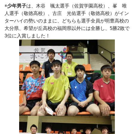
※
少年男子
は、木谷 颯太選手（佐賀学園高校）、峯 唯
人選手（敬徳高校）、古庄 光佑選手（敬徳高校）がイン
ターハイの勢いのままに、どちらも選手全員が明豊高校の
大分県、希望が丘高校の福岡県以外には全勝し、5勝2敗で
3位に入賞しました！