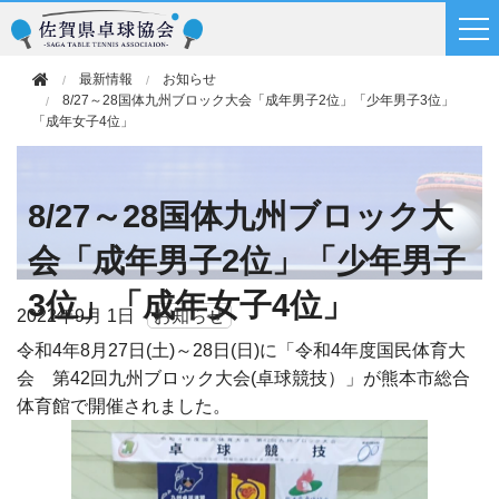
最新情報
お知らせ
8/27～28国体九州ブロック大会「成年男子2位」「少年男子3位」
「成年女子4位」
8/27～28国体九州ブロック大
会「成年男子2位」「少年男子
3位」「成年女子4位」
2022年
9月 1日
お知らせ
令和4年8月27日(土)～28日(日)に「令和4年度国民体育大
会 第42回九州ブロック大会(卓球競技）」が熊本市総合
体育館で開催されました。