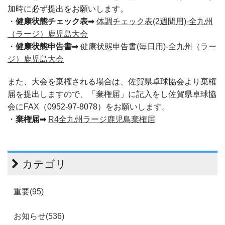
加時に必ず提出をお願いします。
・
健康状態チェック表
➡
体調チェック表(2週間用)-全九州
（ラージ）鹿児島大会
・
健康状態申告書
➡
健康状態申告書(毎日用)-全九州（ラー
ジ）鹿児島大会
また、大会を棄権される場合は、佐賀県卓球協会より棄権
届を提出しますので、「棄権届」に記入をし佐賀県卓球協
会にFAX（0952-97-8078）をお願いします。
・
棄権届
➡
R4全九州ラージ鹿児島棄権届
カテゴリ
重要(95)
お知らせ(536)