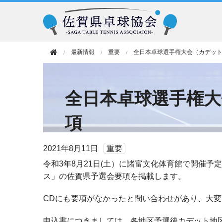
最新情報
重要
全日本卓球選手権大会（カデッ
全日本卓球選手権
項
2021年
8月11日
重要
令和3年8月21日(土）に諸富文化体育館で開催
ス」の佐賀県予選会要項を掲載します。
CDにも要項がなかったと問い合わせがあり、大
申込書につきましては、各地区予選後カデット地