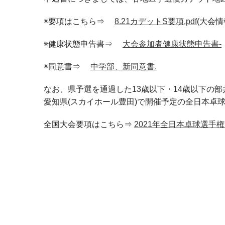
※要項はこちら⇒
8.21カデットS要項.pdf
(大会
※健康状態申告書⇒
大会参加者健康状態申告書-
※同意書⇒
中学部、新同意書.
なお、県予選を通過した13歳以下・14歳以下の部
愛知県(スカイホール豊田)で開催予定の
全日本卓球
全国大会要項はこちら⇒
2021年全日本卓球選手権大