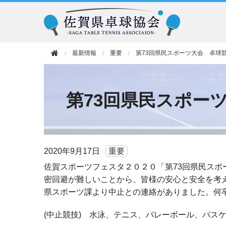
最新情報
重要
第73回県民スポーツ大会 卓球
第73回県民スポー
2020年
9月17日
重要
佐賀スポーツフェスタ２０２０「第73回県民スポ
密回避が難しいことから、皆様の安心と安全を考
県スポーツ課より中止との連絡がありました。何
(中止競技) 水泳、テニス、バレーボール、バス