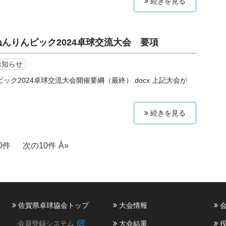
続きを見る
さがねんりんピック2024卓球交流大会 要項
お知らせ
ック2024卓球交流大会開催要綱（最終）.docx 上記大会が
続きを見る
0件
次の10件
佐賀県卓球協会トップ
大会情報
会
会員登録システム
大会結果
役